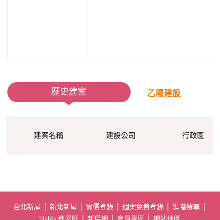
歷史建案
乙陽建設
建案名稱
建設公司
行政區
台北新屋
│
新北新屋
│
實價登錄
│
個案免費登錄
│
進階搜尋
│
blabla 進屋聊
│
新房網
│
會員專區
│
網站地圖