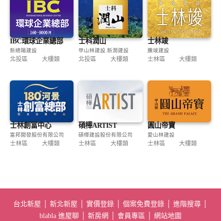
IBC環球企業總部
士科潤山
士林竣
新總陽建設
甲山林建設.新潤建設
騰竣建設
北投區
大樓類
北投區
大樓類
士林區
大樓類
士林創富中心
碩樺ARTIST
圓山帝寶
富邦開發股份有限公司
碩樺建設股份有限公司
愛山林建設
士林區
大樓類
士林區
大樓類
士林區
大樓類
台北新屋
│
新北新屋
│
實價登錄
│
個案免費登錄
│
進階搜尋
│
blabla 進屋聊
│
新房網
│
會員專區
│
網站地圖