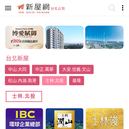
台北新屋
中山.大同
中正.萬華
大安.信義.文山
松山.內湖.南港
士林.北投
基隆
士林.北投