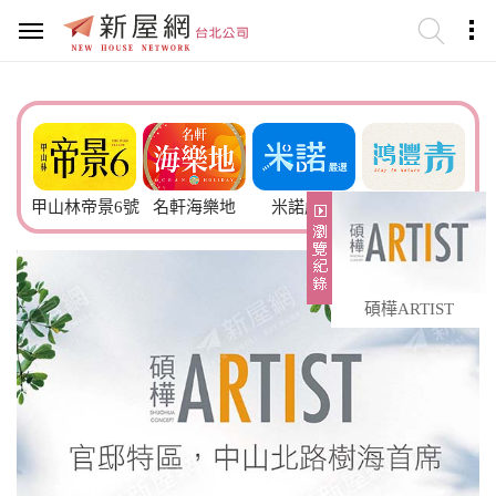
甲山林帝景6號
名軒海樂地
米諾嚴選
鴻灃青
碩樺ARTIST