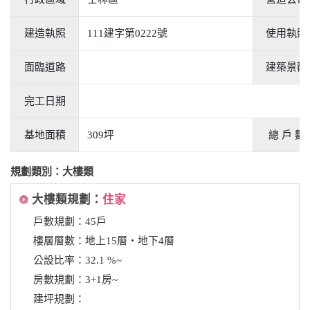
建造執照
111建字第0222號
使用執照
面臨道路
建築景觀
完工日期
基地面積
309坪
總 戶 數
規劃類別：大樓類
大樓類規劃：
住家
戶數規劃：45戶
樓層層數：地上15層‧地下4層
公設比率：32.1 %~
房數規劃：3+1房~
建坪規劃：