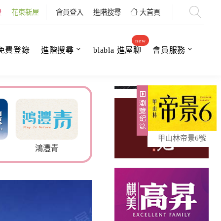
屋
花東新屋
會員登入
進階搜尋
大首頁
new
免費登錄
進階搜尋
blabla 進屋聊
會員服務
甲山林帝景6號
鴻灃青
名軒海樂地
米諾嚴選