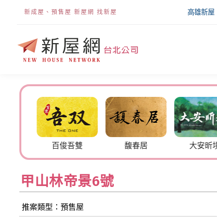
高雄新屋
新成屋、預售屋 新屋網 找新屋
帝景6號
百俊吾雙
馥春居
大安昕
甲山林帝景6號
推案類型：預售屋