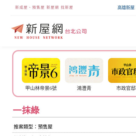
高雄新屋
新成屋、預售屋 新屋網 找新屋
帝景6號
鴻灃青
市政官邸2
名軒海
一抹綠
推案類型：預售屋