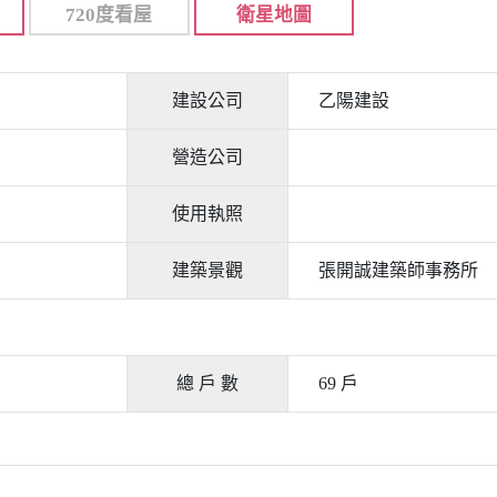
720度看屋
衛星地圖
建設公司
乙陽建設
營造公司
使用執照
建築景觀
張開誠建築師事務所
總 戶 數
69 戶