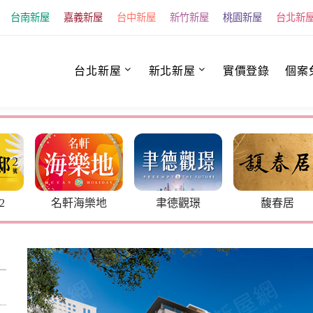
台南新屋
嘉義新屋
台中新屋
新竹新屋
桃園新屋
台北新
台北新屋
新北新屋
實價登錄
個案
樂地
聿德觀璟
馥春居
炎洲晴