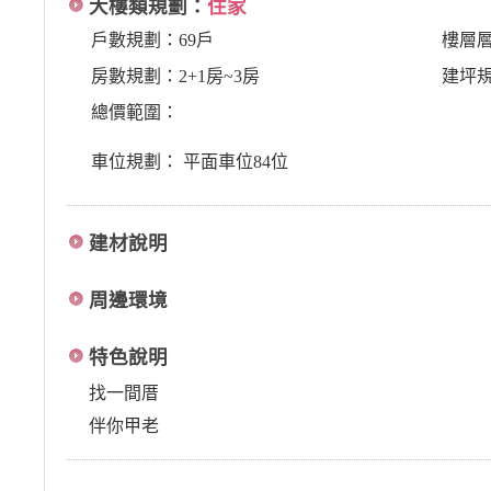
大樓類規劃：
住家
戶數規劃：69戶
樓層
房數規劃：2+1房~3房
建坪規
總價範圍：
車位規劃： 平面車位84位
建材說明
周邊環境
特色說明
找一間厝
伴你甲老