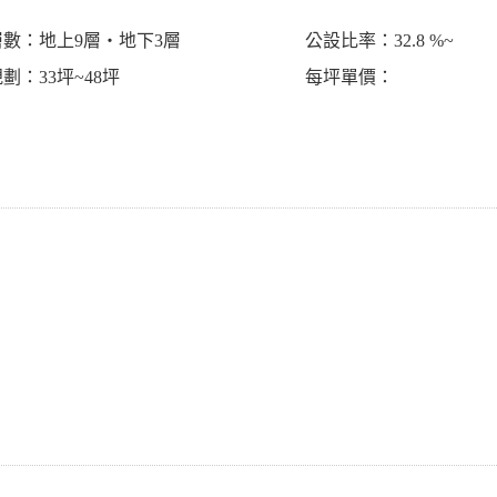
層數：地上9層‧地下3層
公設比率：32.8 %~
劃：33坪~48坪
每坪單價：