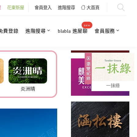
屋
花東新屋
會員登入
進階搜尋
大首頁
new
免費登錄
進階搜尋
blabla 進屋聊
會員服務
一抹綠
欣聯和心
百俊吾雙
米諾嚴選