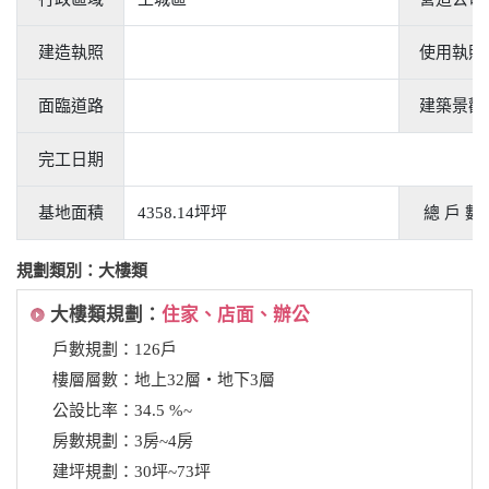
建造執照
使用執照
面臨道路
建築景觀
完工日期
基地面積
4358.14坪坪
總 戶 數
規劃類別：大樓類
大樓類規劃：
住家、店面、辦公
戶數規劃：126戶
樓層層數：地上32層‧地下3層
公設比率：34.5 %~
房數規劃：3房~4房
建坪規劃：30坪~73坪