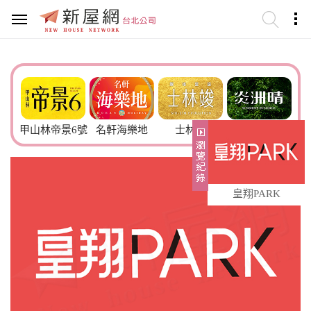
甲山林帝景6號
名軒海樂地
士林竣
炎洲晴
欣聯
皇翔PARK