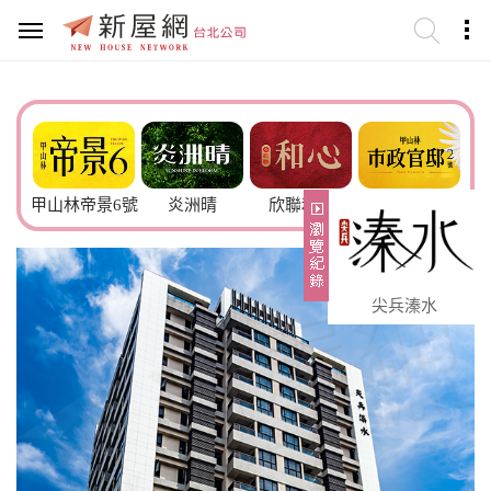
甲山林帝景6號
炎洲晴
欣聯和心
市政官邸2
聿德
尖兵溱水