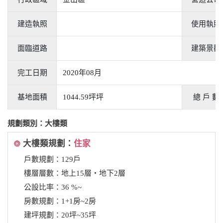
建造執照
使用執照
面臨道路
建築景觀
完工日期
2020年08月
基地面積
1044.59坪坪
總 戶 數
規劃類別：大樓類
大樓類規劃：
住家
戶數規劃：129戶
樓層層數：地上15層‧地下2層
公設比率：36 %~
房數規劃：1+1房~2房
建坪規劃：20坪~35坪