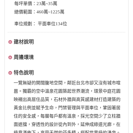
每坪單價：23萬~35萬
總價範圍：460萬~1225萬
車位規劃： 平面車位134位
建材說明
周邊環境
特色說明
一覽無疑的開闊腹地空間，鄰近台北市卻又沒有城市喧
囂。獨霸的空中溫泉花園築起世界潮流，環景中庭花園
映襯出高居住品質，石材外牆與高質感建材打造建築的
黃金比例並賦予生命，門禁管理與平面車位，鞏固著居
住的安全感，每層每戶都有溫泉，採光空間少了立柱牆
面遮擋，穿透性的設計從內到外，延伸成綠道光廊，在
綠意滿佈下，享受天然的芬多精，搭配世界級的湧泉。