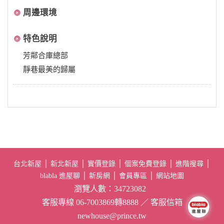
周邊環境
特色說明
芳鄰合庫總部
靜巷最美的歸屬
台北新屋
│
新北新屋
│
實價登錄
│
個案免費登錄
│
進階搜尋
│
blabla 進屋聊
│
新房網
│
會員專區
│
網站地圖
瀏覽人數：34723082
客服專線 06-7003869轉8888 ／ 客服信箱
newhouse@prince.tw