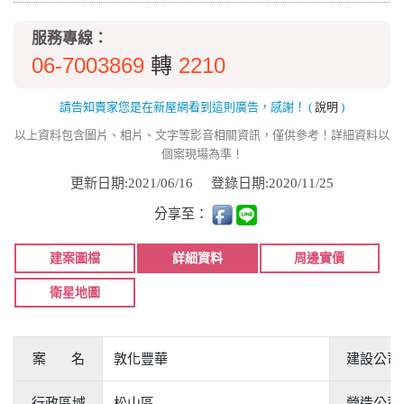
服務專線：
06-7003869
2210
轉
請告知賣家您是在新屋網看到這則廣告，感謝！
(
說明
)
以上資料包含圖片、相片、文字等影音相關資訊，僅供參考！詳細資料以
個案現場為準！
更新日期:2021/06/16
登錄日期:2020/11/25
分享至：
建案圖檔
詳細資料
周邊實價
衛星地圖
案 名
敦化豐華
建設公司
行政區域
松山區
營造公司