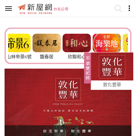
帝景6號
馥春居
欣聯和心
名軒海樂地
百俊吾雙
敦化豐華