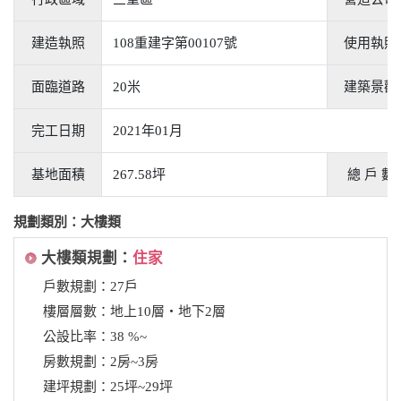
建造執照
108重建字第00107號
使用執照
面臨道路
20米
建築景觀
完工日期
2021年01月
基地面積
267.58坪
總 戶 數
規劃類別：大樓類
大樓類規劃：
住家
戶數規劃：27戶
樓層層數：地上10層‧地下2層
公設比率：38 %~
房數規劃：2房~3房
建坪規劃：25坪~29坪