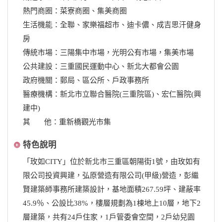
熱門商圈：菜寮商圈、集美商圈
生活機能：全聯、家樂福超市、迪卡儂、成吉思汗健身
房
傳統市場：三陽集中市場，光明公有市場，集美市場
公共建設：三重國民運動中心、新北大都會公園
政府機關：郵局、區公所、戶政事務所
醫療機構：新北市立聯合醫院(三重院區)、宏仁醫院(興
建中)
其 他：重新橋觀光市集
特色說明
「玫如CITY」位於新北市三重區朝陽街1號，由玫如有
限公司投資興建，弘原營造有限公司(甲級)營造，彭繼
賢建築師事務所建築設計，基地面積267.59坪、建蔽率
45.9％、公設比38%，樓層規劃為1棟地上10層，地下2
層建築，共有24戶住家，1戶管委會空間，2戶幼兒園