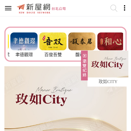
6號
聿德觀璟
百俊吾雙
馥春居
欣聯和心
玫如CITY