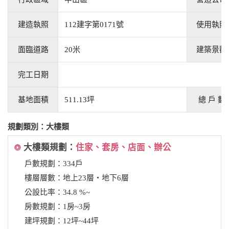
建造執照
112建字第0171號
使用執照
面臨道路
20米
建築景觀
完工日期
基地面積
511.13坪
總 戶 數
規劃類別：大樓類
大樓類規劃：
住家、套房、店面、辦公
戶數規劃：334戶
樓層層數：地上23層‧地下6層
公設比率：34.8 %~
房數規劃：1房~3房
建坪規劃：12坪~44坪