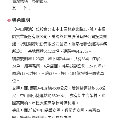
醫療機構：馬偕醫院
其 他：
特色說明
【中山麗池】位於台北市中山區林森北路337號，由祝
園實業股份有限公司、萬賜興建設股份有限公司投資興
建，祝旺開發股份有限公司營造，蕭家福聯合建築事務
所設計，基地面積511.13坪、建蔽率64.23%。
樓層規劃地上23層，地下6層建築，共有334戶住家，
24戶一般事務所，6戶店面，格局規劃套房(12~19坪)、
兩房(19~27坪)、三房(27~44坪)，184位坡道平面式車
位。
交通方面: 距離中山站約680公尺，雙連捷運站約650公
尺、中山國小捷運站約650公尺，亦有新生高架橋、建
國高架橋、市民大道高架橋可供利用。
機能方面:位於中山晶華商圈，近晴光商圈、南西商
圈、雙連馬偕商圈，生活機能方便。