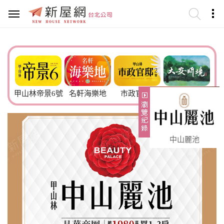
林帝景6號
名軒海樂地
市政官邸2
大安昕境
炎洲晴
中山麗池