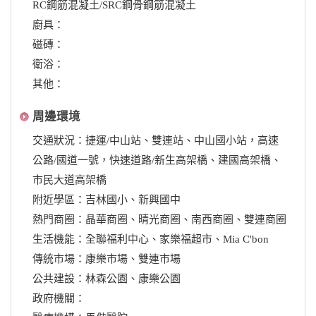
RC鋼筋混凝土/SRC鋼骨鋼筋混凝土
廚具：
磁磚：
衛浴：
其他：
周邊環境
交通狀況：捷運/中山站、雙連站、中山國小站，高速
公路/國道一號，快速道路/新生高架橋、建國高架橋、
市民大道高架橋
附近學區：吉林國小、新興國中
熱門商圈：晶華商圈、晴光商圈、南西商圈、雙連商圈
生活機能：全聯福利中心、家樂福超市、Mia C'bon
傳統市場：康樂市場、雙連市場
公共建設：林森公園、康樂公園
政府機關：