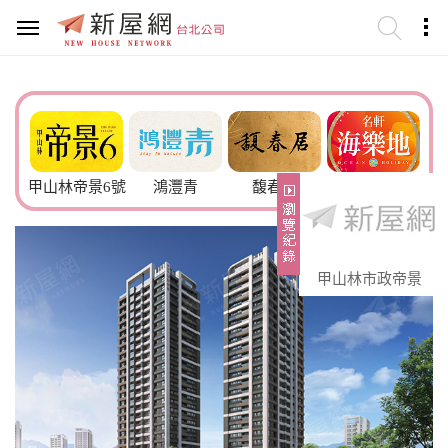
甲山林帝景6號
鴻灃青
馥春居
名軒海樂地
聿德
甲山林市政帝景