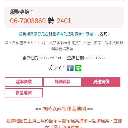
服務專線：
06-7003869
2401
轉
請告知賣家您是在新屋網看到這則廣告，感謝！
(
說明
)
以上資料包含圖片、相片、文字等影音相關資訊，僅供參考！詳細資料以
個案現場為準！
更新日期:2022/05/04
登錄日期:2021/12/24
分享至：
建案圖檔
詳細資料
周邊實價
衛星地圖
== 同時以兩指移動地圖 ==
點選地圖左上角三角形圖示→顯示建案清單→點選建案，立即
在地圖上取得位置。