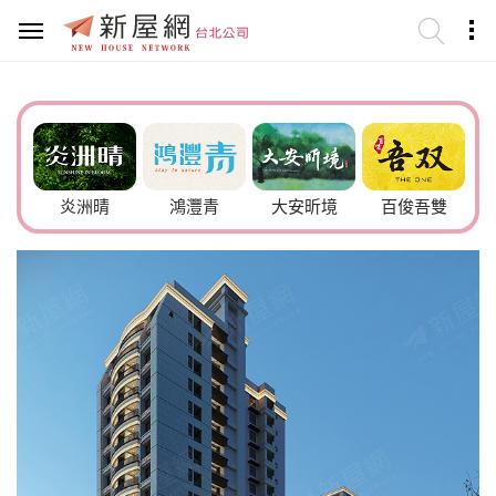
6號
炎洲晴
鴻灃青
大安昕境
百俊吾雙