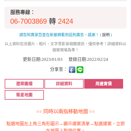
服務專線：
06-7003869
2424
轉
請告知賣家您是在新屋網看到這則廣告，感謝！
(
說明
)
以上資料包含圖片、相片、文字等影音相關資訊，僅供參考！詳細資料以
個案現場為準！
更新日期:2023/01/03
登錄日期:2022/02/24
分享至：
建案圖檔
詳細資料
周邊實價
衛星地圖
== 同時以兩指移動地圖 ==
點選地圖左上角三角形圖示→顯示建案清單→點選建案，立即
在地圖上取得位置。