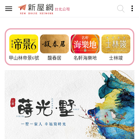
甲山林帝景6號
馥春居
名軒海樂地
士林竣
市政