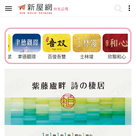
6號
聿德觀璟
百俊吾雙
士林竣
欣聯和心