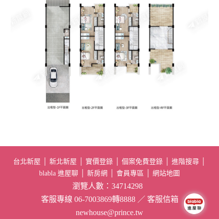
台北新屋
│
新北新屋
│
實價登錄
│
個案免費登錄
│
進階搜尋
│
blabla 進屋聊
│
新房網
│
會員專區
│
網站地圖
瀏覽人數：34714298
客服專線 06-7003869轉8888 ／ 客服信箱
newhouse@prince.tw