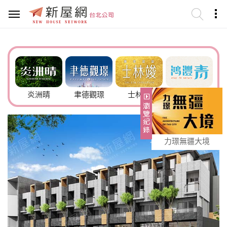
6號
炎洲晴
聿德觀璟
士林竣
鴻灃青
力璟無疆大境