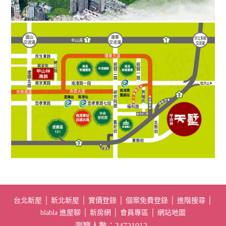
台北新屋
│
新北新屋
│
實價登錄
│
個案免費登錄
│
進階搜尋
│
blabla 進屋聊
│
新房網
│
會員專區
│
網站地圖
瀏覽人數：34721012