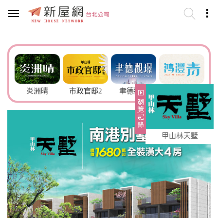
6號
炎洲晴
市政官邸2
聿德觀璟
鴻灃青
甲山林天墅