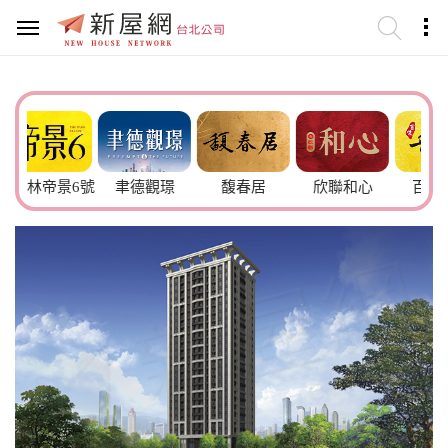
帝景6號
聿德觀璟
馥春居
欣聯和心
百俊吾雙