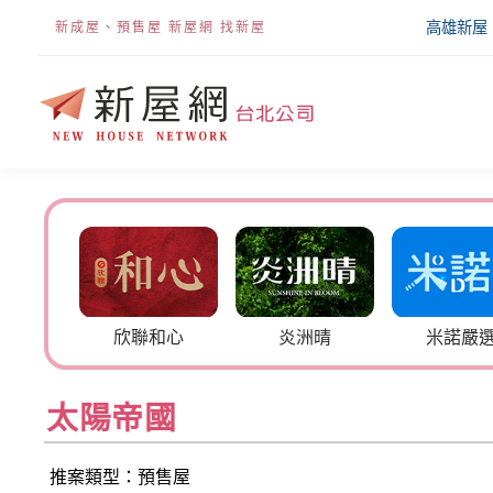
高雄新屋
新成屋、預售屋 新屋網 找新屋
帝景6號
欣聯和心
炎洲晴
米諾嚴
太陽帝國
推案類型：預售屋