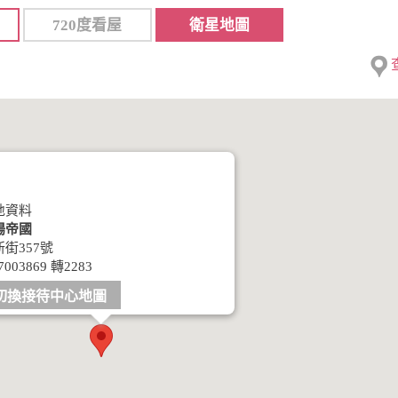
720度看屋
衛星地圖
地資料
陽帝國
街357號
7003869 轉2283
切換接待中心地圖