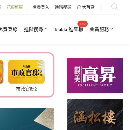
屋
花東新屋
會員登入
進階搜尋
大首頁
new
免費登錄
進階搜尋
blabla 進屋聊
會員服務
市政官邸2
百俊吾雙
大安昕境