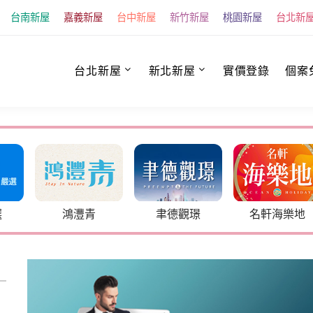
台南新屋
嘉義新屋
台中新屋
新竹新屋
桃園新屋
台北新
台北新屋
新北新屋
實價登錄
個案
選
鴻灃青
聿德觀璟
名軒海樂地