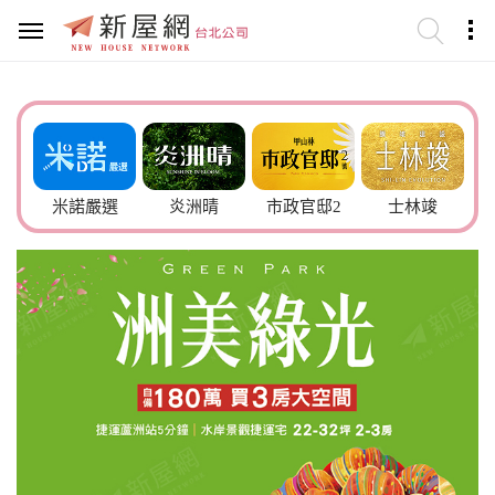
6號
米諾嚴選
炎洲晴
市政官邸2
士林竣