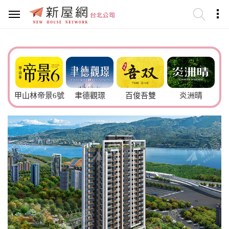
甲山林帝景6號
聿德觀璟
百俊吾雙
炎洲晴