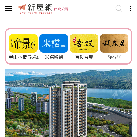
甲山林帝景6號
米諾嚴選
百俊吾雙
馥春居
市政